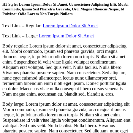
H5 Style: Lorem Ipsum Dolor Sit Amet, Consectetuer Adipiscing Elit. Morbi
Commodo, Ipsum Sed Pharetra Gravida, Orci Magna Rhoncus Neque, Id
Pulvinar Odio Lorem Non Turpis. Nullam
Text Link – Regular:
Lorem Ipsum Dolor Sit Amet
Text Link – Large:
Lorem Ipsum Dolor Sit Amet
Body regular: Lorem ipsum dolor sit amet, consectetuer adipiscing
elit. Morbi commodo, ipsum sed pharetra gravida, orci magna
rhoncus neque, id pulvinar odio lorem non turpis. Nullam sit amet
enim. Suspendisse id velit vitae ligula volutpat condimentum.
Aliquam erat volutpat. Sed quis velit. Nulla facilisi. Nulla libero.
Vivamus pharetra posuere sapien. Nam consectetuer. Sed aliquam,
nunc eget euismod ullamcorper, lectus nunc ullamcorper orci,
fermentum bibendum enim nibh eget ipsum. Donec porttitor ligula
eu dolor. Maecenas vitae nulla consequat libero cursus venenatis.
Nam magna enim, accumsan eu, blandit sed, blandit a, eros.
Body large: Lorem ipsum dolor sit amet, consectetuer adipiscing elit.
Morbi commodo, ipsum sed pharetra gravida, orci magna rhoncus
neque, id pulvinar odio lorem non turpis. Nullam sit amet enim.
Suspendisse id velit vitae ligula volutpat condimentum. Aliquam erat
volutpat. Sed quis velit. Nulla facilisi. Nulla libero. Vivamus
pharetra posuere sapien. Nam consectetuer. Sed aliquam, nunc eget