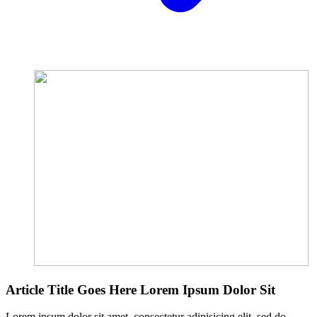
Article Title Goes Here Lorem Ipsum Dolor Sit
Lorem ipsum dolor sit amet, consectetur adipisicing elit, sed do